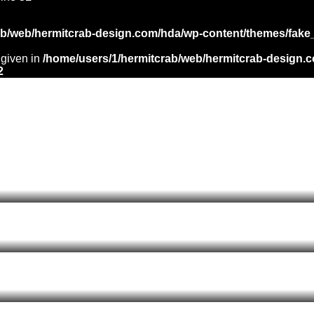
ab/web/hermitcrab-design.com/hda/wp-content/themes/fake
 given in
/home/users/1/hermitcrab/web/hermitcrab-design.
2