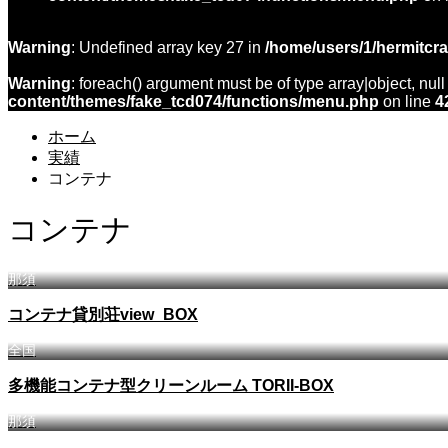
Warning
: Undefined array key 27 in
/home/users/1/hermitcr
Warning
: foreach() argument must be of type array|object, null
content/themes/fake_tcd074/functions/menu.php
on line
4
ホーム
実績
コンテナ
コンテナ
那須
コンテナ貸別荘view_BOX
全国
多機能コンテナ型クリーンルーム TORII-BOX
那須