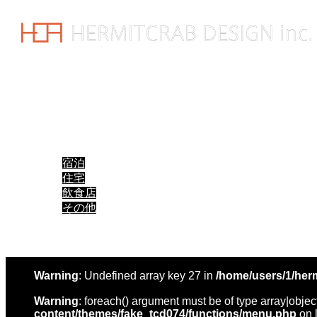
メニュー
ホーム
会社概要
各種ブランド
実績一覧
宿泊
住宅
飲食店
その他
メンバー募集
お問い合わせ
Warning
: Undefined array key 27 in
/home/users/1/her
Warning
: foreach() argument must be of type array|object
content/themes/fake_tcd074/functions/menu.php
on 