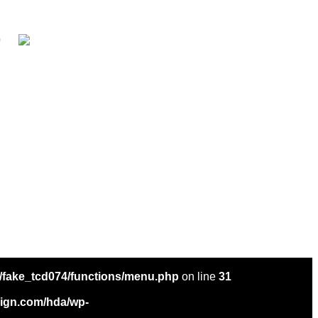
/fake_tcd074/functions/menu.php
on line
31
sign.com/hda/wp-