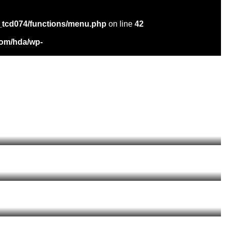
_tcd074/functions/menu.php
on line
42
com/hda/wp-