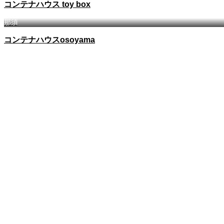
コンテナハウス toy box
那須
コンテナハウスosoyama
会社概要
私たちが目指すもの
各種ブランド
本当に必要な空間をつくる
実績一覧
今までの私たちの活動
メンバー募集