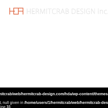
mitcrab/web/hermitcrab-design.com/hda/wp-content/themes
, null given in
/home/users/1/hermitcrab/web/hermitcrab-de
line
31