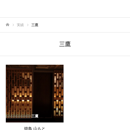
実績
三鷹
ホーム
三鷹
三鷹
焼鳥 山もと