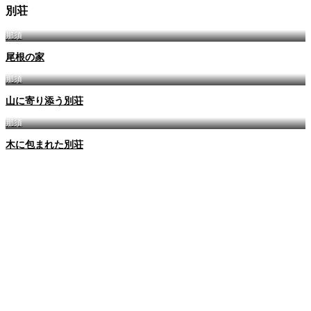
別荘
那須
尾根の家
那須
山に寄り添う別荘
那須
木に包まれた別荘
会社概要
私たちが目指すもの
各種ブランド
本当に必要な空間をつくる
実績一覧