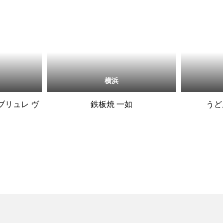
横浜
ァン ブリュレ ヴ
鉄板焼 一如
うど