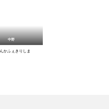
中野
んかふぇきりしま