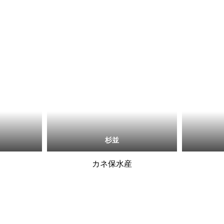
杉並
カネ保水産