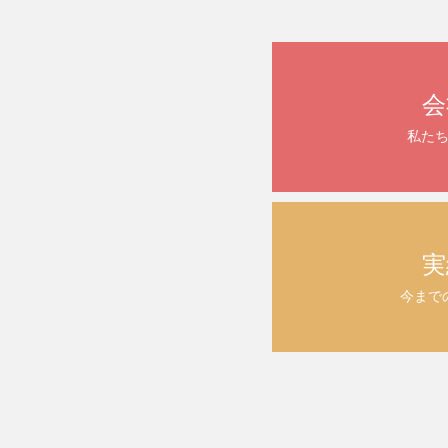
会
私た
実
今まで