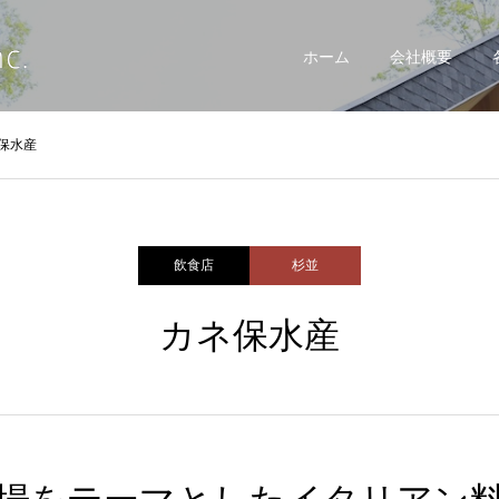
ホーム
会社概要
保水産
飲食店
杉並
カネ保水産